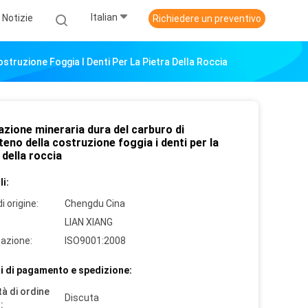
Italian
Notizie
Richiedere un preventivo
struzione Foggia I Denti Per La Pietra Della Roccia
azione mineraria dura del carburo di
eno della costruzione foggia i denti per la
 della roccia
i:
i origine:
Chengdu Cina
LIAN XIANG
cazione:
ISO9001:2008
i di pagamento e spedizione:
à di ordine
Discuta
: