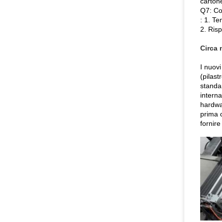
cartone
Q7: Co
: 1. Te
2. Risp
Circa 
I nuovi
(pilast
standar
interna
hardwar
prima c
fornire