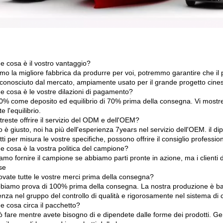
e cosa è il vostro vantaggio?
amo la migliore fabbrica da produrre per voi, potremmo garantire che il
riconosciuto dal mercato, ampiamente usato per il grande progetto cine
e cosa è le vostre dilazioni di pagamento?
30% come deposito ed equilibrio di 70% prima della consegna. Vi mostrer
e l'equilibrio.
reste offrire il servizio del ODM e dell'OEM?
o è giusto, noi ha più dell'esperienza 7years nel servizio dell'OEM. il d
tti per misura le vostre specifiche, possono offrire il consiglio professio
e cosa è la vostra politica del campione?
amo fornire il campione se abbiamo parti pronte in azione, ma i clienti 
se
ovate tutte le vostre merci prima della consegna?
abbiamo prova di 100% prima della consegna. La nostra produzione è ba
nza nel gruppo del controllo di qualità e rigorosamente nel sistema di c
e cosa circa il pacchetto?
ò fare mentre avete bisogno di e dipendete dalle forme dei prodotti. Gen