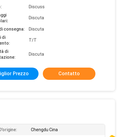
:
Discuss
aggi
Discuta
lari:
di consegna:
Discuta
 di
T/T
ento:
tà di
Discuta
tazione:
iglior Prezzo
Contatto
'origine:
Chengdu Cina