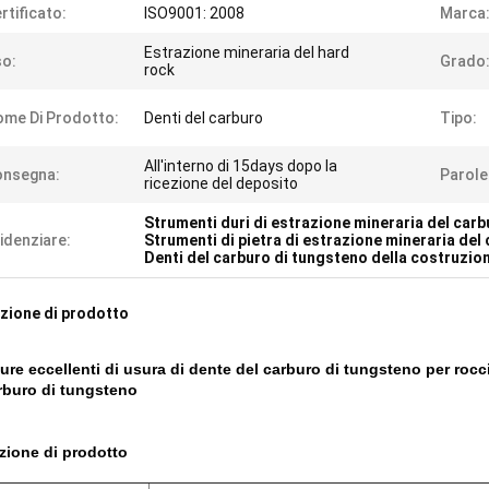
rtificato:
ISO9001: 2008
Marca
Estrazione mineraria del hard
o:
Grado
rock
me Di Prodotto:
Denti del carburo
Tipo:
All'interno di 15days dopo la
onsegna:
Parole 
ricezione del deposito
Strumenti duri di estrazione mineraria del car
idenziare:
Strumenti di pietra di estrazione mineraria del
Denti del carburo di tungsteno della costruzio
zione di prodotto
dure eccellenti di usura di dente del carburo di tungsteno per rocci
rburo di tungsteno
zione di prodotto