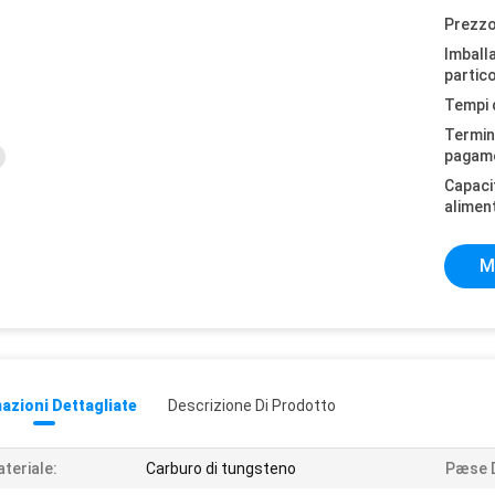
Prezzo
Imball
partico
Tempi 
Termini
pagam
Capaci
alimen
M
azioni Dettagliate
Descrizione Di Prodotto
teriale:
Carburo di tungsteno
Pæse D