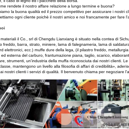
, il caso di legno ed i pacchetti della borsa.
me rendete il nostro affare relazione a lungo termine e buona?
niamo la buona qualità ed il prezzo competitivo per assicurare i nostri cl
ettiamo ogni cliente poichè il nostri amico e noi francamente per fare l
noi
 materiali il Co., srl di Chengdu Lianxiang è situato nella contea di Sic
ro freddo, barra, strato, miniere, lama di falegnameria, lama di saldatu
d elettronici, ecc.) muffe dure della lega, (il pilastro freddo, metallurg
 ed esterna del carburo, frantumazione piana, taglio, scarico, elaboran
e, strumenti, un'industria della muffa riconosciuta dai nostri clienti. L
lasse, mantengono un livello alla filosofia di affari di credibilità», ader
 ai nostri clienti i servizi di qualità. Il benvenuto chiama per negoziare l'a