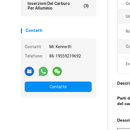
Inserzioni Del Carburo
Ce
(3)
Per Alluminio
Us
Contatti
No
C
Contatti:
Mr. Kenneth
Telefono:
86-19559219692
Ev
Descri
Contatto
Parti 
del ca
Descri