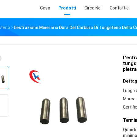
Casa
Prodotti
Circa Noi
Contattici
steno
L'estrazione Mineraria Dura Del Carburo Di Tungsteno Della Co
L'estr
tungst
pietra
Dettagl
Luogo d
Marca:
Certifi
Termin
Quantit
minimo