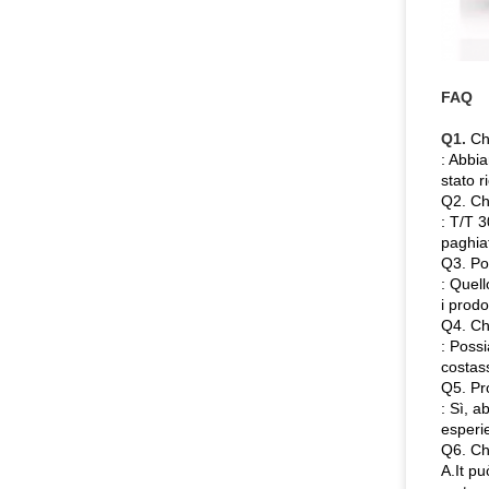
FAQ
Q1.
Ch
: Abbi
stato 
Q2. Ch
: T/T 
paghiat
Q3. Pot
: Quell
i prodo
Q4. Ch
: Possi
costas
Q5. Pr
: Sì, 
esperie
Q6. Ch
A.It pu