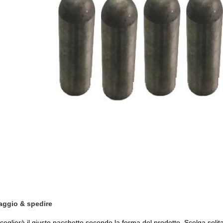
aggio & spedire
eglierà il giusto pacchetto secondo la forma del prodotto. Scelga solitam