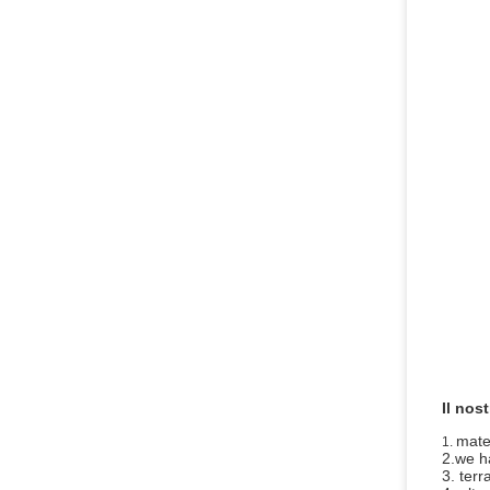
Il nos
mate
1.
2.we ha
3. terr