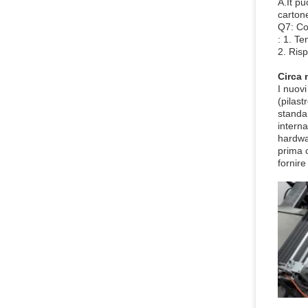
A.It pu
cartone
Q7: Co
: 1. Te
2. Risp
Circa 
I nuovi
(pilast
standar
interna
hardwar
prima c
fornire