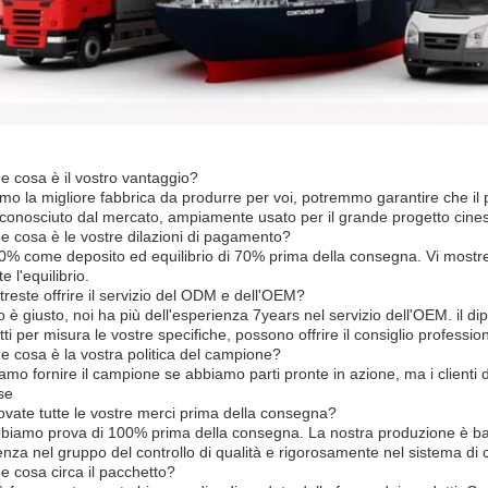
e cosa è il vostro vantaggio?
amo la migliore fabbrica da produrre per voi, potremmo garantire che il
riconosciuto dal mercato, ampiamente usato per il grande progetto cine
e cosa è le vostre dilazioni di pagamento?
30% come deposito ed equilibrio di 70% prima della consegna. Vi mostrer
e l'equilibrio.
reste offrire il servizio del ODM e dell'OEM?
o è giusto, noi ha più dell'esperienza 7years nel servizio dell'OEM. il d
tti per misura le vostre specifiche, possono offrire il consiglio professio
e cosa è la vostra politica del campione?
amo fornire il campione se abbiamo parti pronte in azione, ma i clienti 
se
ovate tutte le vostre merci prima della consegna?
abbiamo prova di 100% prima della consegna. La nostra produzione è ba
nza nel gruppo del controllo di qualità e rigorosamente nel sistema di c
e cosa circa il pacchetto?