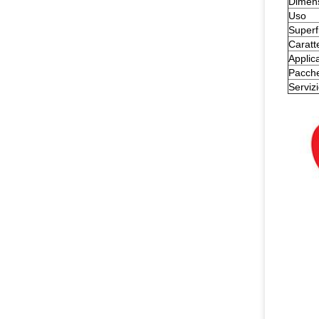
Dimens
Uso
Superf
Caratte
Applic
Pacche
Serviz