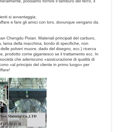
eralmente, possiamo fornire il tamburo del ferro, il
ienti si avvantaggia;
'affare e fare gli amici con loro, dovunque vengano da.
huan Chengdu Pixian. Materiali principali del carburo,
ra, lama della macchina, bordo di specifiche, non
ia delle polveri muore, dado del disegno, ecc.) ricerca
te, prodotto come gigantesco se il trattamento ecc. In
e società che aderiscono «assicurazione di qualità di
iscono «al principio del cliente in primo luogo» per
ffare!