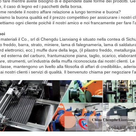
ò fare mentre avete bisogno di e dipendete dalle forme dei prodotti. Gen
, il caso di legno ed i pacchetti della borsa.
me rendete il nostro affare relazione a lungo termine e buona?
niamo la buona qualità ed il prezzo competitivo per assicurare i nostri cl
ettiamo ogni cliente poichè il nostri amico e noi francamente per fare l
noi
 materiali il Co., srl di Chengdu Lianxiang è situato nella contea di Sic
ro freddo, barra, strato, miniere, lama di falegnameria, lama di saldatu
d elettronici, ecc.) muffe dure della lega, (il pilastro freddo, metallurg
 ed esterna del carburo, frantumazione piana, taglio, scarico, elaboran
e, strumenti, un'industria della muffa riconosciuta dai nostri clienti. L
lasse, mantengono un livello alla filosofia di affari di credibilità», ader
 ai nostri clienti i servizi di qualità. Il benvenuto chiama per negoziare l'a