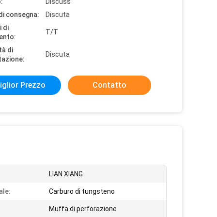
:
Discuss
di consegna:
Discuta
 di
T/T
ento:
tà di
Discuta
tazione:
iglior Prezzo
Contatto
:
LIAN XIANG
ale:
Carburo di tungsteno
Muffa di perforazione