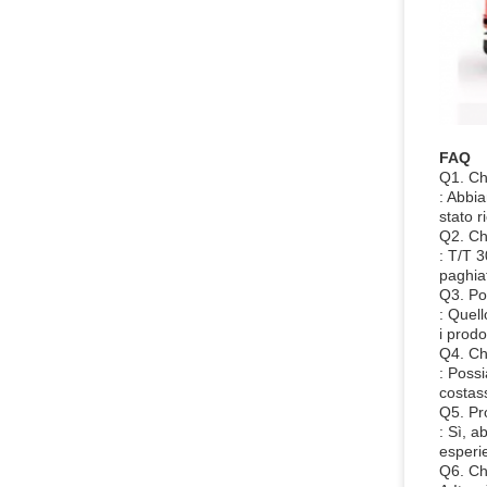
FAQ
Q1. Ch
: Abbi
stato 
Q2. Ch
: T/T 
paghiat
Q3. Pot
: Quell
i prodo
Q4. Ch
: Possi
costas
Q5. Pr
: Sì, 
esperie
Q6. Ch