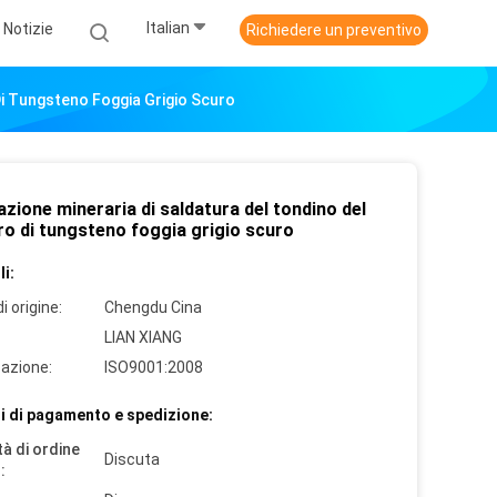
Italian
Notizie
Richiedere un preventivo
Di Tungsteno Foggia Grigio Scuro
azione mineraria di saldatura del tondino del
ro di tungsteno foggia grigio scuro
i:
i origine:
Chengdu Cina
LIAN XIANG
cazione:
ISO9001:2008
i di pagamento e spedizione:
à di ordine
Discuta
: