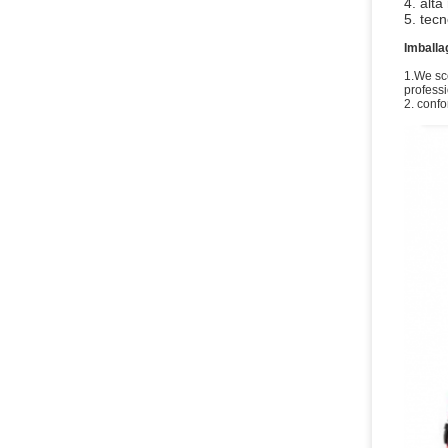
4. alta
5. tecn
Imballa
1.We sce
professi
2. confo