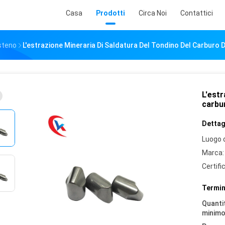
Casa
Prodotti
Circa Noi
Contattici
steno
L'estrazione Mineraria Di Saldatura Del Tondino Del Carburo 
L'estr
carbu
Dettagl
Luogo d
Marca:
Certifi
Termin
Quantit
minimo