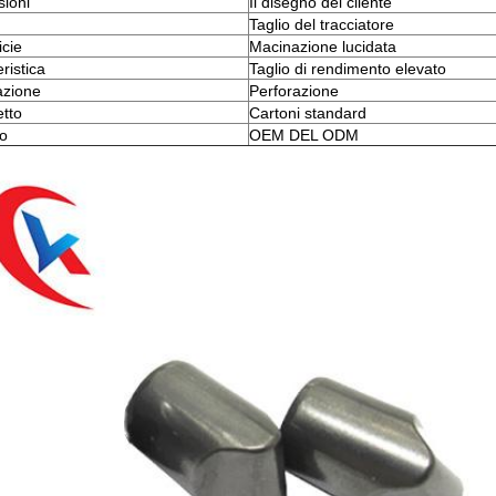
ioni
Il disegno del cliente
Taglio del tracciatore
icie
Macinazione lucidata
ristica
Taglio di rendimento elevato
azione
Perforazione
tto
Cartoni standard
io
OEM DEL ODM