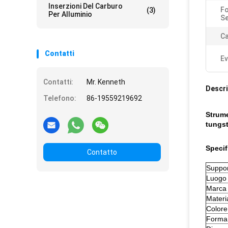
Inserzioni Del Carburo
Fo
(3)
Per Alluminio
S
Ca
Contatti
Ev
Contatti:
Mr. Kenneth
Descri
Telefono:
86-19559219692
Strume
tungst
Specif
Contatto
Suppor
Luogo 
Marca
Materi
Colore
Forma