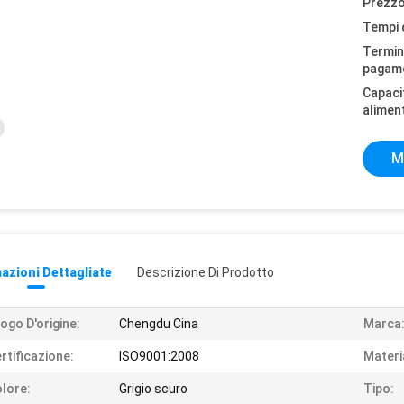
Prezzo
Tempi 
Termini
pagam
Capaci
alimen
M
azioni Dettagliate
Descrizione Di Prodotto
ogo D'origine:
Chengdu Cina
Marca
rtificazione:
ISO9001:2008
Materi
lore:
Grigio scuro
Tipo: