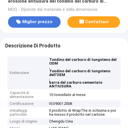
erosione antiusura del tondino del carburo di
tungsteno
MOQ：Dipende dal materiale e dalla dimensione
Miglior prezzo
Contattaci
Descrizione Di Prodotto
Tondino del carburo di tungsteno del
ODM
,
Tondino del carburo di tungsteno
Evidenziare
dell'OEM
,
barra del carburo cementato
ANTIUSURA
Capacità di
10 tonnellate al mese
alimentazione
Certificazione
ISO9001:2008
Imballaggi
Il prodotto di WrapThe in schiuma e poi
particolari
ha messo il prodotto nel cartone.
Luogo di origine
Chengdu Cina