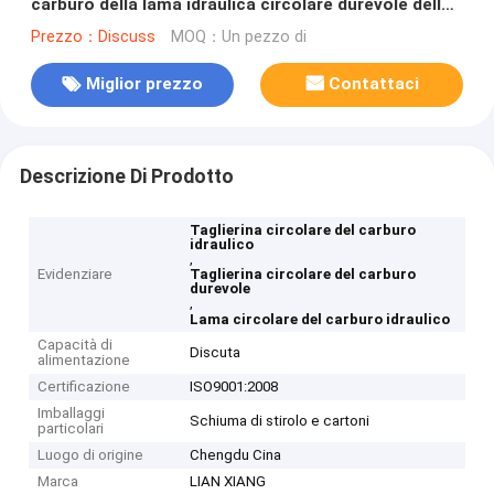
carburo della lama idraulica circolare durevole della
taglierina
Prezzo：Discuss
MOQ：Un pezzo di
Miglior prezzo
Contattaci
Descrizione Di Prodotto
Taglierina circolare del carburo
idraulico
,
Evidenziare
Taglierina circolare del carburo
durevole
,
Lama circolare del carburo idraulico
Capacità di
Discuta
alimentazione
Certificazione
ISO9001:2008
Imballaggi
Schiuma di stirolo e cartoni
particolari
Luogo di origine
Chengdu Cina
Marca
LIAN XIANG