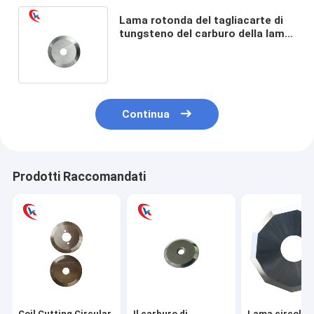
Lama rotonda del tagliacarte di
tungsteno del carburo della lama
idraulica circolare durevole della
taglierina
Continua
Prodotti Raccomandati
Coil Cutting Circular
Il carburo di
Lama circolare