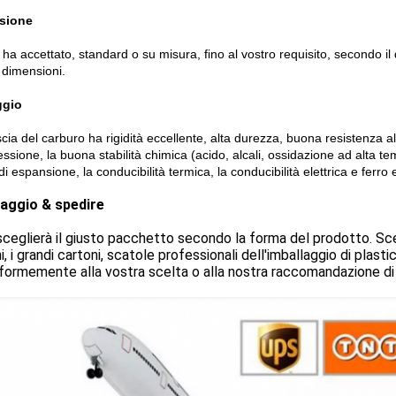
sione
a accettato, standard o su misura, fino al vostro requisito, secondo il d
 dimensioni.
ggio
scia del carburo ha rigidità eccellente, alta durezza, buona resistenza al
sione, la buona stabilità chimica (acido, alcali, ossidazione ad alta te
i espansione, la conducibilità termica, la conducibilità elettrica e ferro e
laggio & spedire
ceglierà il giusto pacchetto secondo la forma del prodotto. Scel
i, i grandi cartoni, scatole professionali dell'imballaggio di plasti
formemente alla vostra scelta o alla nostra raccomandazione di m