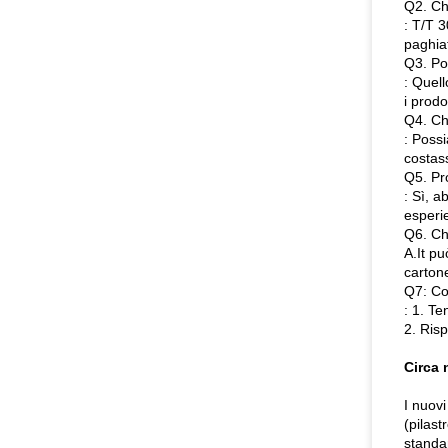
Q2. Ch
: T/T 
paghiat
Q3. Pot
: Quell
i prodo
Q4. Ch
: Possi
costas
Q5. Pr
: Sì, 
esperie
Q6. Ch
A.It pu
cartone
Q7: Co
: 1. Te
2. Risp
Circa 
I nuovi
(pilast
standar