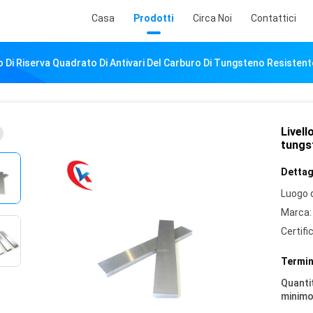
Casa
Prodotti
Circa Noi
Contattici
lo Di Riserva Quadrato Di Antivari Del Carburo Di Tungsteno Resisten
Livell
tungst
Dettagl
Luogo d
Marca:
Certifi
Termin
Quantit
minimo