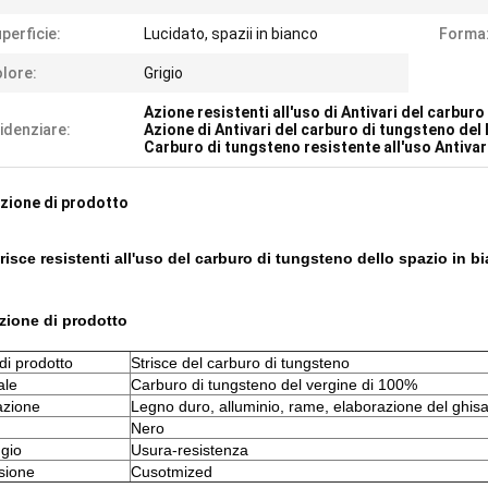
perficie:
Lucidato, spazii in bianco
Forma
lore:
Grigio
Azione resistenti all'uso di Antivari del carbur
idenziare:
Azione di Antivari del carburo di tungsteno del
Carburo di tungsteno resistente all'uso Antiva
zione di prodotto
trisce resistenti all'uso del carburo di tungsteno dello spazio in b
zione di prodotto
i prodotto
Strisce del carburo di tungsteno
ale
Carburo di tungsteno del vergine di 100%
azione
Legno duro, alluminio, rame, elaborazione del ghis
Nero
gio
Usura-resistenza
sione
Cusotmized