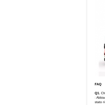
FAQ
Q1.
Ch
: Abbi
stato 