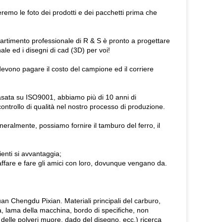
emo le foto dei prodotti e dei pacchetti prima che
ipartimento professionale di R & S è pronto a progettare
nale ed i disegni di cad (3D) per voi!
devono pagare il costo del campione ed il corriere
sata su ISO9001, abbiamo più di 10 anni di
ontrollo di qualità nel nostro processo di produzione.
eralmente, possiamo fornire il tamburo del ferro, il
ienti si avvantaggia;
'affare e fare gli amici con loro, dovunque vengano da.
huan Chengdu Pixian. Materiali principali del carburo,
ra, lama della macchina, bordo di specifiche, non
ia delle polveri muore, dado del disegno, ecc.) ricerca