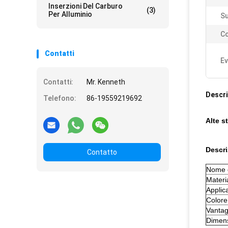
Inserzioni Del Carburo
(3)
Per Alluminio
Su
Co
Contatti
Ev
Contatti:
Mr. Kenneth
Descri
Telefono:
86-19559219692
Alte s
Descri
Contatto
Nome d
Materi
Applic
Colore
Vantag
Dimen