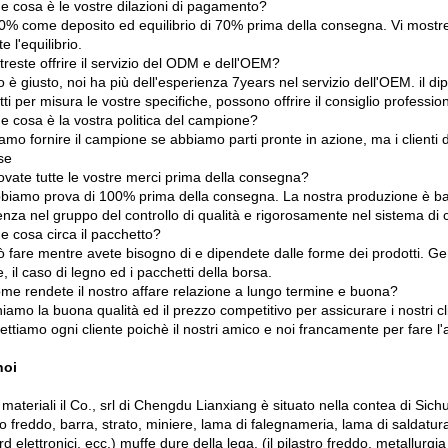
e cosa è le vostre dilazioni di pagamento?
30% come deposito ed equilibrio di 70% prima della consegna. Vi mostrer
e l'equilibrio.
reste offrire il servizio del ODM e dell'OEM?
o è giusto, noi ha più dell'esperienza 7years nel servizio dell'OEM. il d
tti per misura le vostre specifiche, possono offrire il consiglio professio
e cosa è la vostra politica del campione?
amo fornire il campione se abbiamo parti pronte in azione, ma i clienti 
se
ovate tutte le vostre merci prima della consegna?
abbiamo prova di 100% prima della consegna. La nostra produzione è ba
nza nel gruppo del controllo di qualità e rigorosamente nel sistema di c
e cosa circa il pacchetto?
ò fare mentre avete bisogno di e dipendete dalle forme dei prodotti. Gen
, il caso di legno ed i pacchetti della borsa.
me rendete il nostro affare relazione a lungo termine e buona?
niamo la buona qualità ed il prezzo competitivo per assicurare i nostri cl
ettiamo ogni cliente poichè il nostri amico e noi francamente per fare l
noi
 materiali il Co., srl di Chengdu Lianxiang è situato nella contea di Sic
ro freddo, barra, strato, miniere, lama di falegnameria, lama di saldatu
d elettronici, ecc.) muffe dure della lega, (il pilastro freddo, metallurg