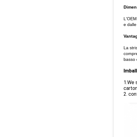
Dimen
L'OEM h
e dalle
Vanta
La stri
compres
basso d
Imbal
1.We s
carton
2. con