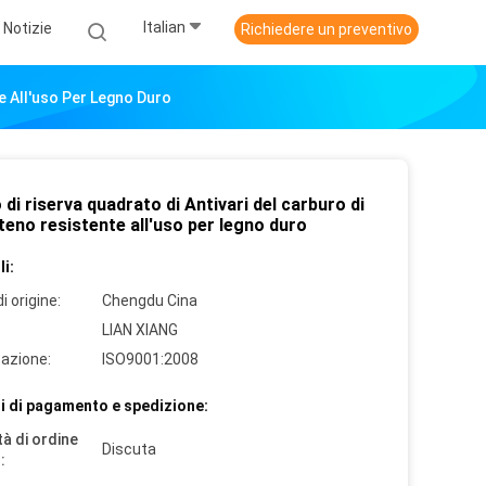
Italian
Notizie
Richiedere un preventivo
te All'uso Per Legno Duro
o di riserva quadrato di Antivari del carburo di
eno resistente all'uso per legno duro
i:
i origine:
Chengdu Cina
LIAN XIANG
cazione:
ISO9001:2008
i di pagamento e spedizione:
à di ordine
Discuta
: