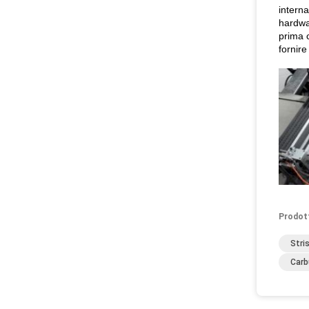
interna
hardwar
prima c
fornire
Prodot
Stri
Carb