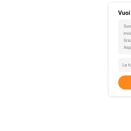
Vuoi
Sono
inv
Gra
Asp