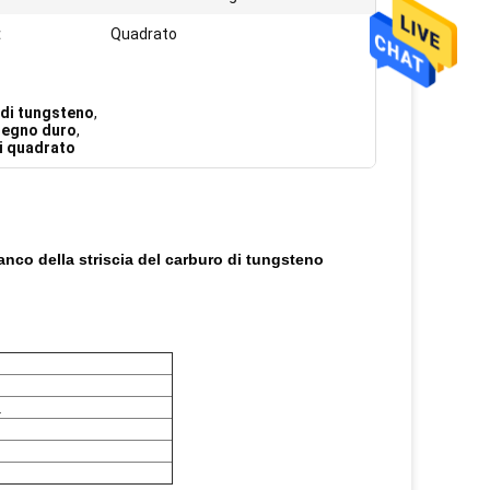
:
Quadrato
o di tungsteno
,
 legno duro
,
ri quadrato
ianco della striscia del carburo di tungsteno
a