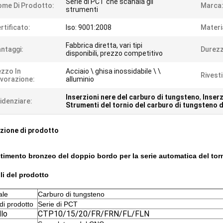
Serie di PCT che scanala gli
me Di Prodotto:
Marca
strumenti
rtificato:
Iso: 9001:2008
Materi
Fabbrica diretta, vari tipi
ntaggi:
Durezz
disponibili, prezzo competitivo
zzo In
Acciaio \ ghisa inossidabile \ \
Rivest
vorazione:
alluminio
Inserzioni nere del carburo di tungsteno
,
Inserz
idenziare:
Strumenti del tornio del carburo di tungsteno 
zione di prodotto
estimento bronzeo del doppio bordo per la serie automatica del tor
li del prodotto
ale
Carburo di tungsteno
i prodotto
Serie di PCT
lo
CTP10/15/20/FR/FRN/FL/FLN