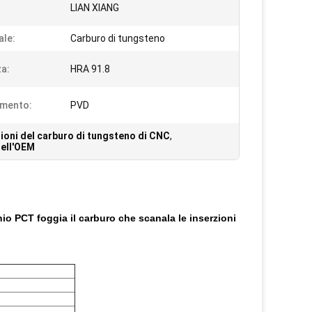
:
LIAN XIANG
ale:
Carburo di tungsteno
a:
HRA 91.8
imento:
PVD
ioni del carburo di tungsteno di CNC
,
dell'OEM
nio PCT foggia il carburo che scanala le inserzioni