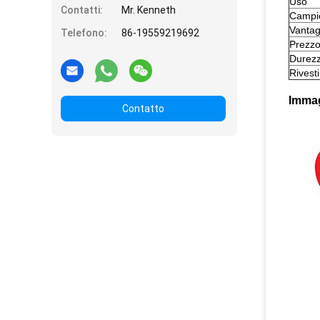
Uso
Contatti:
Mr. Kenneth
Campi
Vantag
Telefono:
86-19559219692
Prezz
Durez
Rivest
Immag
Contatto