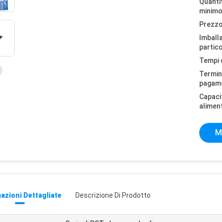
Quantit
minimo
Prezzo
Imball
partico
Tempi 
Termini
pagam
Capaci
alimen
M
azioni Dettagliate
Descrizione Di Prodotto