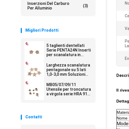
No
Inserzioni Del Carburo
(3)
Per Alluminio
Ce
Va
Migliori Prodotti
Pe
5 taglienti dentellati
La
Serie PENTA24N Inserti
per scanalatura in
Ev
metallo duro a lunga
durata e bassa usura
Larghezza scanalatura
pentagonale su 5 lati
1,0-3,0 mm Soluzioni
Descri
per la lavorazione del
tagliente Inserti per
MB05/07/09/11
scanalatura in metallo
Utensile per troncatura
Il riv
duro
a virgola serie HRA 91.8
per inserti per
Dettag
scanalatura in metallo
duro per macchine CNC
Materi
Contatti
Nome d
Model