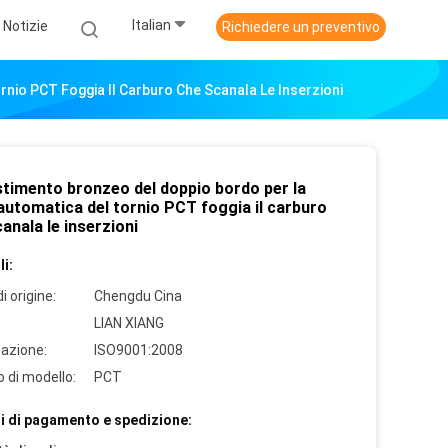
Italian
Notizie
Richiedere un preventivo
rnio PCT Foggia Il Carburo Che Scanala Le Inserzioni
estimento bronzeo del doppio bordo per la
automatica del tornio PCT foggia il carburo
anala le inserzioni
i:
i origine:
Chengdu Cina
LIAN XIANG
cazione:
ISO9001:2008
 di modello:
PCT
i di pagamento e spedizione: