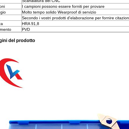
Scanalatura del CNC
oni
I campioni possono essere forniti per provare
gio
Molto tempo solido Wearproof di servizio
o
Secondo i vostri prodotti d'elaborazione per fornire citazio
za
HRA 91,8
imento
PVD
ini del prodotto