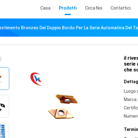
Casa
Prodotti
Circa Noi
Contattici
ivestimento Bronzeo Del Doppio Bordo Per La Serie Automatica Del To
il riv
serie 
che sc
Dettagl
Luogo d
Marca:
Certifi
Numero
Termin