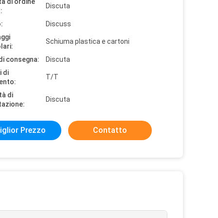
à di ordine
Discuta
:
:
Discuss
aggi
Schiuma plastica e cartoni
lari:
di consegna:
Discuta
 di
T/T
ento:
tà di
Discuta
tazione:
iglior Prezzo
Contatto