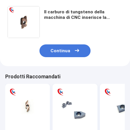
Il carburo di tungsteno della
macchina di CNC inserisce la
scanalatura HRC 35 - di taglio
dell'acciaio per utensili carburo 50
che scanala le inserzioni
Continua
Prodotti Raccomandati