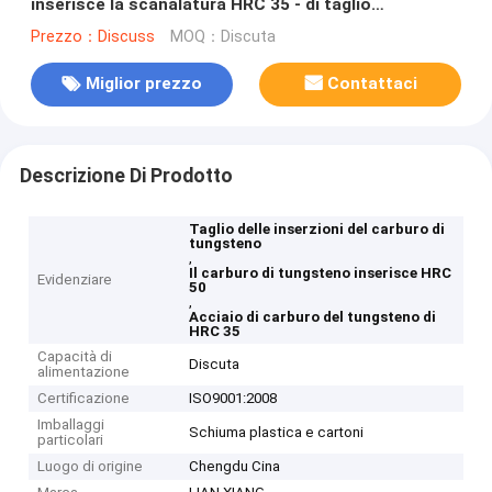
inserisce la scanalatura HRC 35 - di taglio
dell'acciaio per utensili carburo 50 che scanala le
Prezzo：Discuss
MOQ：Discuta
inserzioni
Miglior prezzo
Contattaci
Descrizione Di Prodotto
Taglio delle inserzioni del carburo di
tungsteno
,
Il carburo di tungsteno inserisce HRC
Evidenziare
50
,
Acciaio di carburo del tungsteno di
HRC 35
Capacità di
Discuta
alimentazione
Certificazione
ISO9001:2008
Imballaggi
Schiuma plastica e cartoni
particolari
Luogo di origine
Chengdu Cina