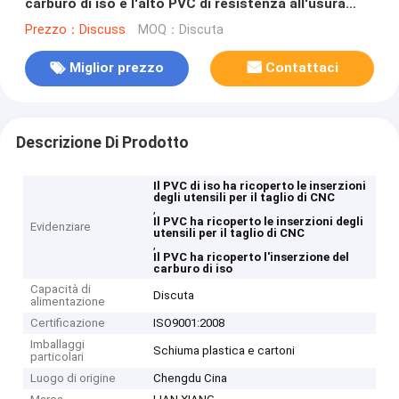
carburo di iso e l'alto PVC di resistenza all'usura
hanno ricoperto il carburo che scanala le inserzioni
Prezzo：Discuss
MOQ：Discuta
Miglior prezzo
Contattaci
Descrizione Di Prodotto
Il PVC di iso ha ricoperto le inserzioni
degli utensili per il taglio di CNC
,
Il PVC ha ricoperto le inserzioni degli
Evidenziare
utensili per il taglio di CNC
,
Il PVC ha ricoperto l'inserzione del
carburo di iso
Capacità di
Discuta
alimentazione
Certificazione
ISO9001:2008
Imballaggi
Schiuma plastica e cartoni
particolari
Luogo di origine
Chengdu Cina