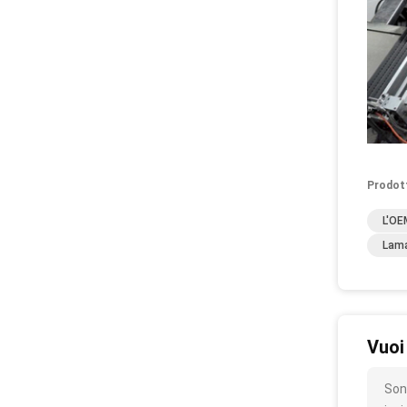
Prodot
L'OE
Lama
Vuoi
Son