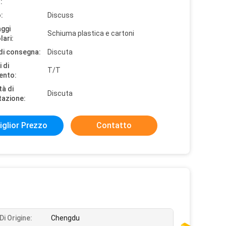
:
:
Discuss
aggi
Schiuma plastica e cartoni
lari:
di consegna:
Discuta
 di
T/T
ento:
tà di
Discuta
tazione:
iglior Prezzo
Contatto
i Origine:
Chengdu