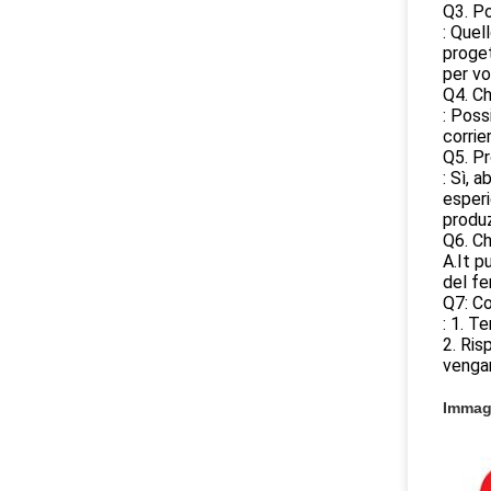
Q3. Po
: Quel
proget
per vo
Q4. Ch
: Poss
corrie
Q5. Pr
: Sì, 
esperi
produz
Q6. Ch
A.It p
del fe
Q7: Co
: 1. T
2. Ris
venga
Immagi