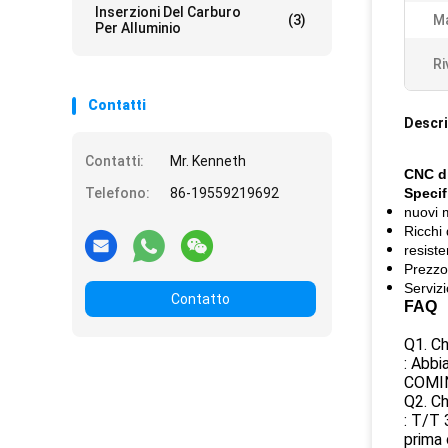
Inserzioni Del Carburo
(3)
Ma
Per Alluminio
Ri
Contatti
Descri
Contatti:
Mr. Kenneth
CNC di
Telefono:
86-19559219692
Specif
nuovi 
Ricchi 
resiste
Prezzo 
Serviz
Contatto
FAQ
Q1. Ch
: Abbi
COMIN
Q2. Ch
: T/T 
prima 