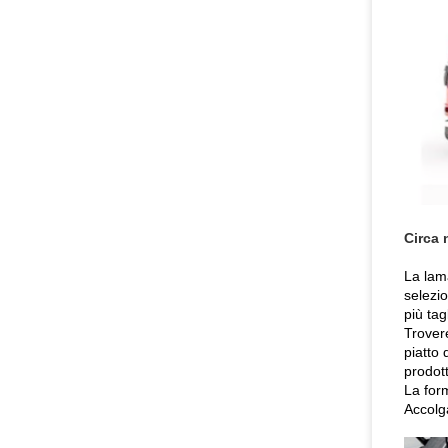
Circa 
La lam
selezio
più tag
Trovere
piatto 
prodott
La form
Accolg