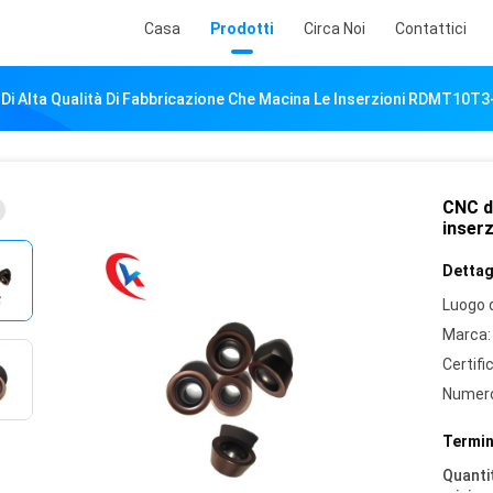
Casa
Prodotti
Circa Noi
Contattici
Di Alta Qualità Di Fabbricazione Che Macina Le Inserzioni RDMT10
CNC di
inser
Dettagl
Luogo d
Marca:
Certifi
Numero
Termin
Quantit