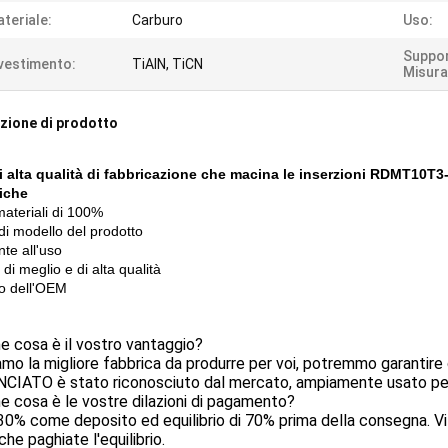
teriale:
Carburo
Uso:
Suppo
vestimento:
TiAIN, TiCN
Misura
zione di prodotto
 alta qualità di fabbricazione che macina le inserzioni RDMT10T
iche
materiali di 100%
di modello del prodotto
nte all'uso
di meglio e di alta qualità
io dell'OEM
e cosa è il vostro vantaggio?
amo la migliore fabbrica da produrre per voi, potremmo garantire c
CIATO è stato riconosciuto dal mercato, ampiamente usato per 
e cosa è le vostre dilazioni di pagamento?
30% come deposito ed equilibrio di 70% prima della consegna. Vi
che paghiate l'equilibrio.