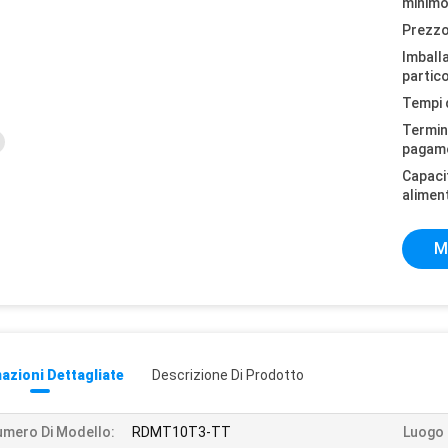
minimo
Prezzo
Imball
partico
Tempi 
Termini
pagam
Capaci
alimen
M
azioni Dettagliate
Descrizione Di Prodotto
mero Di Modello:
RDMT10T3-TT
Luogo D