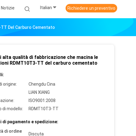
Italian
Notizie
Richiedere un preventivo
T3-TT Del Carburo Cementato
 alta qualità di fabbricazione che macina le
zioni RDMT10T3-TT del carburo cementato
i:
i origine:
Chengdu Cina
LIAN XIANG
cazione:
ISO9001:2008
 di modello:
RDMT10T3-TT
i di pagamento e spedizione:
à di ordine
Discuta