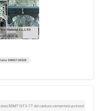
ngsteno SNMU130508
o
nserzioni RDMT10T3-TT del carburo cementato potresti