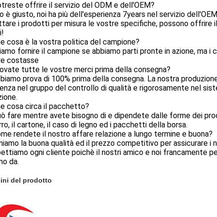
treste offrire il servizio del ODM e dell'OEM?
lo è giusto, noi ha più dell'esperienza 7years nel servizio dell'OE
tare i prodotti per misura le vostre specifiche, possono offrire il
i!
e cosa è la vostra politica del campione?
iamo fornire il campione se abbiamo parti pronte in azione, ma i 
re costasse
ovate tutte le vostre merci prima della consegna?
abbiamo prova di 100% prima della consegna. La nostra produzione
enza nel gruppo del controllo di qualità e rigorosamente nel sist
ione.
e cosa circa il pacchetto?
uò fare mentre avete bisogno di e dipendete dalle forme dei pro
rro, il cartone, il caso di legno ed i pacchetti della borsa.
me rendete il nostro affare relazione a lungo termine e buona?
eniamo la buona qualità ed il prezzo competitivo per assicurare i no
pettiamo ogni cliente poichè il nostri amico e noi francamente per
no da.
ni del prodotto