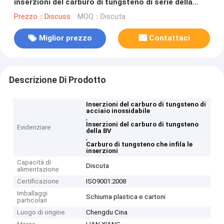
inserzioni del carburo di tungsteno di serie della
lama
Prezzo：Discuss
MOQ：Discuta
Miglior prezzo
Contattaci
Descrizione Di Prodotto
Inserzioni del carburo di tungsteno di
acciaio inossidabile
,
Inserzioni del carburo di tungsteno
Evidenziare
della BV
,
Carburo di tungsteno che infila le
inserzioni
Capacità di
Discuta
alimentazione
Certificazione
ISO9001:2008
Imballaggi
Schiuma plastica e cartoni
particolari
Luogo di origine
Chengdu Cina