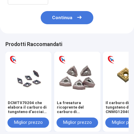
Continua
Prodotti Raccomandati
DCMT070204 che
La fresatura
Il carburo di
elabora il carburo di
ricoprente del
tungsteno di
tungsteno d'acciaio
carburo di
CNMG120404
delle parti inserisce
WNMG080404-MA
inserisce il
il rivestimento fisico
PVD inserisce la
rivestimento
Miglior prezzo
Miglior prezzo
Miglior pr
rifinitura di acciaio
chimico per le 
inossidabile
d'acciaio