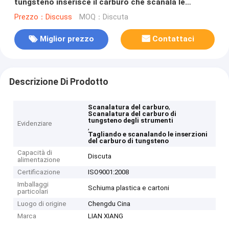
tungsteno inserisce il carburo che scanala le
inserzioni
Prezzo：Discuss
MOQ：Discuta
Miglior prezzo
Contattaci
Descrizione Di Prodotto
,
Scanalatura del carburo
Scanalatura del carburo di
tungsteno degli strumenti
Evidenziare
,
Tagliando e scanalando le inserzioni
del carburo di tungsteno
Capacità di
Discuta
alimentazione
Certificazione
ISO9001:2008
Imballaggi
Schiuma plastica e cartoni
particolari
Luogo di origine
Chengdu Cina
Marca
LIAN XIANG