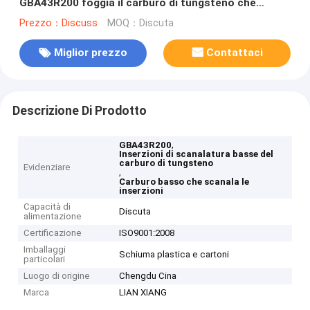
GBA43R200 foggia il carburo di tungsteno che
scanala le inserzioni
Prezzo：Discuss
MOQ：Discuta
Miglior prezzo
Contattaci
Descrizione Di Prodotto
,
GBA43R200
Inserzioni di scanalatura basse del
carburo di tungsteno
Evidenziare
,
Carburo basso che scanala le
inserzioni
Capacità di
Discuta
alimentazione
Certificazione
ISO9001:2008
Imballaggi
Schiuma plastica e cartoni
particolari
Luogo di origine
Chengdu Cina
Marca
LIAN XIANG