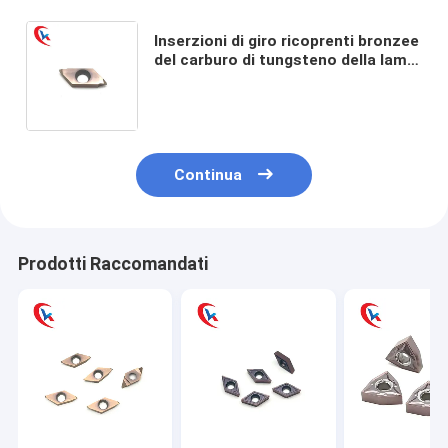
Inserzioni di giro ricoprenti bronzee
del carburo di tungsteno della lama
del carburo della taglierina
TTPS60FR4B del filo di HRA 91,8
Continua
Prodotti Raccomandati