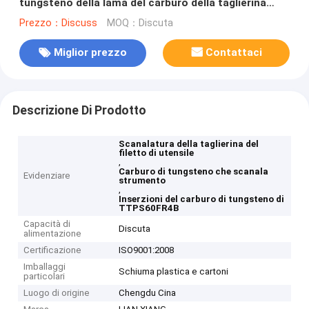
tungsteno della lama del carburo della taglierina
TTPS60FR4B del filo di HRA 91,8
Prezzo：Discuss
MOQ：Discuta
Miglior prezzo
Contattaci
Descrizione Di Prodotto
Scanalatura della taglierina del
filetto di utensile
,
Carburo di tungsteno che scanala
Evidenziare
strumento
,
Inserzioni del carburo di tungsteno di
TTPS60FR4B
Capacità di
Discuta
alimentazione
Certificazione
ISO9001:2008
Imballaggi
Schiuma plastica e cartoni
particolari
Luogo di origine
Chengdu Cina