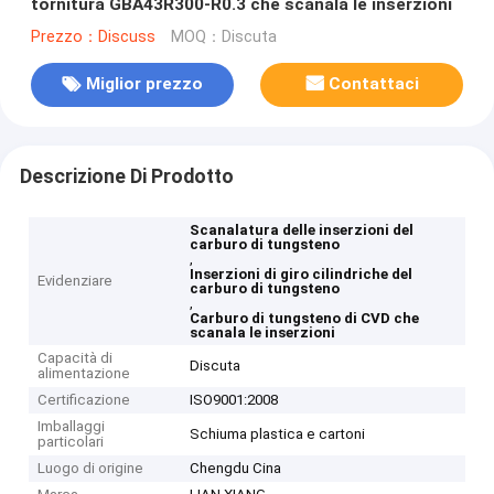
tornitura GBA43R300-R0.3 che scanala le inserzioni
Prezzo：Discuss
MOQ：Discuta
Miglior prezzo
Contattaci
Descrizione Di Prodotto
Scanalatura delle inserzioni del
carburo di tungsteno
,
Inserzioni di giro cilindriche del
Evidenziare
carburo di tungsteno
,
Carburo di tungsteno di CVD che
scanala le inserzioni
Capacità di
Discuta
alimentazione
Certificazione
ISO9001:2008
Imballaggi
Schiuma plastica e cartoni
particolari
Luogo di origine
Chengdu Cina