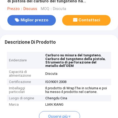
di pistola del carburo del tungsteno ha
personalizzato
Prezzo：Discuss
MOQ：Discuta
Miglior prezzo
Contattaci
Descrizione Di Prodotto
,
Carburo su misura del tungsteno
,
Carburo del tungsteno della pistola
Evidenziare
Strumento di perforazione del
metallo dell'OEM
Capacità di
Discuta
alimentazione
Certificazione
ISO9001:2008
Imballaggi
Il prodotto di WrapThe in schiuma e poi
particolari
ha messo il prodotto nel cartone.
Luogo di origine
Chengdu Cina
Marca
LIAN XIANG
Osservi più