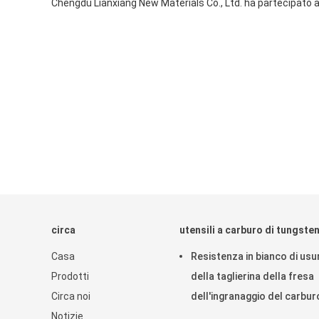
Chengdu Lianxiang New Materials Co., Ltd. ha partecipato al
circa
utensili a carburo di tungste
Casa
Resistenza in bianco di usu
Prodotti
della taglierina della fresa
Circa noi
dell'ingranaggio del carbur
Notizie
tungsteno su misura