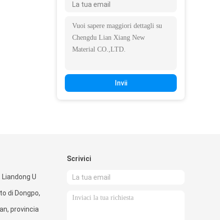
Invii
Scrivici
, Liandong U
tto di Dongpo,
an, provincia