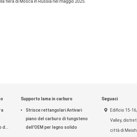
la fiera di Mosca in Russia nel maggio 2025.
no
Supporto lama in carburo
Seguaci
ra
Strisce rettangolari Antivari
Edificio 15-16
piano del carburo di tungsteno
Valley, distre
o di
dell'OEM per legno solido
città di Meish